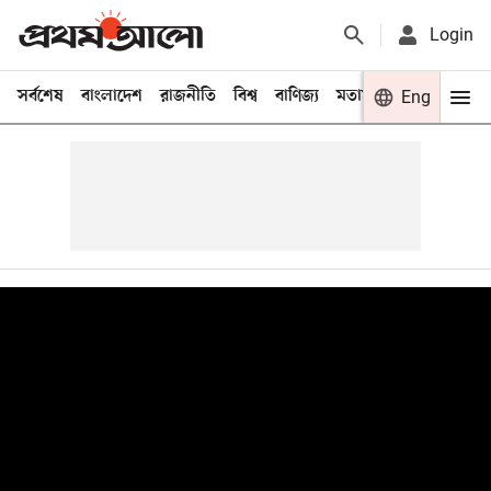
Login
সর্বশেষ
বাংলাদেশ
রাজনীতি
বিশ্ব
বাণিজ্য
মতামত
খেলা
Eng
বিনো