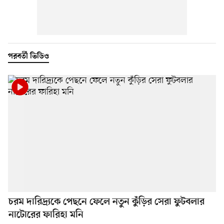
পরবর্তী ভিডিও
চরম দারিদ্র্যকে পেছনে ফেলে নতুন কুঁড়ির সেরা ফুটবলার
নাটোরের ফারিহা মনি