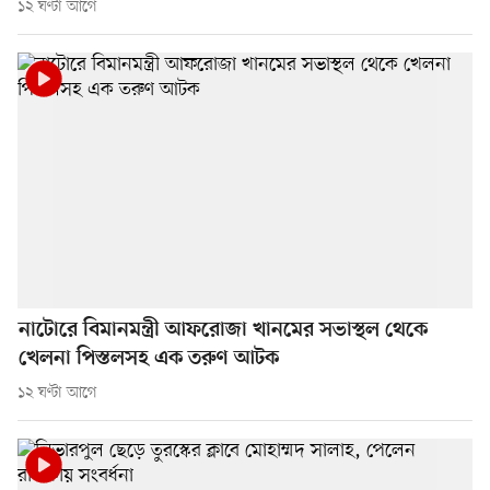
১২ ঘণ্টা আগে
নাটোরে বিমানমন্ত্রী আফরোজা খানমের সভাস্থল থেকে
খেলনা পিস্তলসহ এক তরুণ আটক
১২ ঘণ্টা আগে