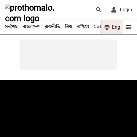
Login
সর্বশেষ
বাংলাদেশ
রাজনীতি
বিশ্ব
বাণিজ্য
মতামত
খেলা
Eng
বিনো