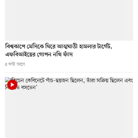
বিশ্বকাপে মেসিকে ঘিরে আত্মঘাতী হামলার টার্গেট,
এফবিআইয়ের গোপন নথি ফাঁস
৫ ঘণ্টা আগে