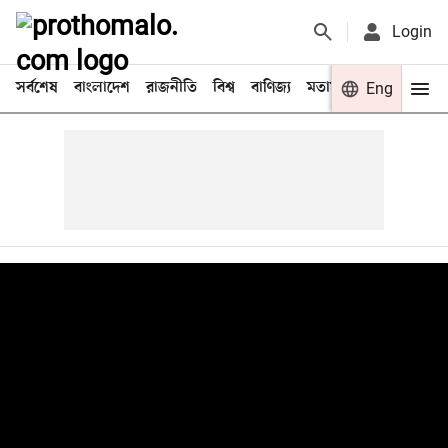
Login
সর্বশেষ
বাংলাদেশ
রাজনীতি
বিশ্ব
বাণিজ্য
মতামত
খেলা
Eng
বিনো