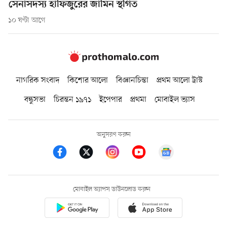
সেনাসদস্য হাফিজুরের জামিন স্থগিত
১০ ঘণ্টা আগে
নাগরিক সংবাদ
কিশোর আলো
বিজ্ঞানচিন্তা
প্রথম আলো ট্রাস্ট
বন্ধুসভা
চিরন্তন ১৯৭১
ইপেপার
প্রথমা
মোবাইল ভ্যাস
অনুসরণ করুন
মোবাইল অ্যাপস ডাউনলোড করুন