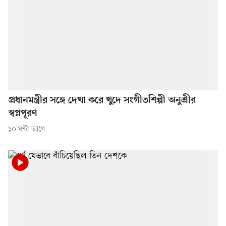
প্রধানমন্ত্রীর সঙ্গে দেখা করে খুদে সংগীতশিল্পী অনুশ্রীর
স্বপ্নপূরণ
১০ ঘণ্টা আগে