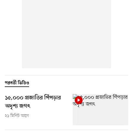
পরবর্তী ভিডিও
১৫,০০০ প্রজাতির পিঁপড়ার
অদৃশ্য জগৎ
২১ মিনিট আগে