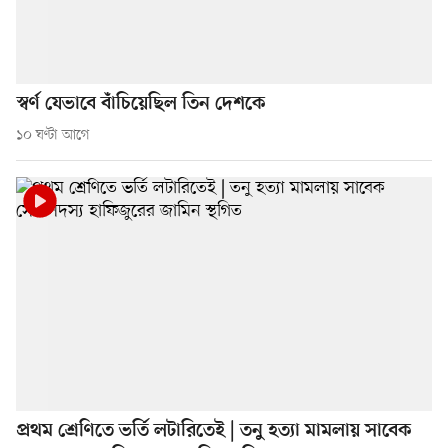
স্বর্ণ যেভাবে বাঁচিয়েছিল তিন দেশকে
১০ ঘণ্টা আগে
প্রথম শ্রেণিতে ভর্তি লটারিতেই | তনু হত্যা মামলায় সাবেক