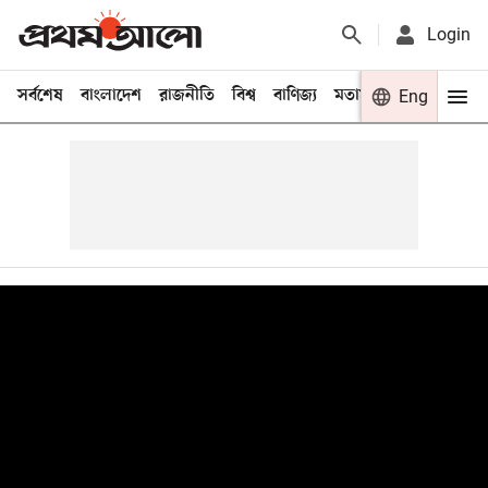
Login
সর্বশেষ
বাংলাদেশ
রাজনীতি
বিশ্ব
বাণিজ্য
মতামত
খেলা
Eng
বিনো