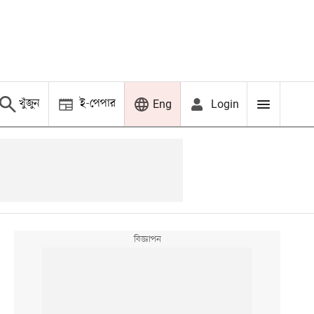
খুঁজুন
ই-পেপার
Login
Eng