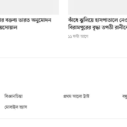
ার বক্তব্য ভারত অনুমোদন
কাঁধে ঝুলিয়ে হাসপাতালে নে
জয়সোয়াল
বিরামপুরের বৃদ্ধা তপতী রানী
১১ ঘণ্টা আগে
বিজ্ঞানচিন্তা
প্রথম আলো ট্রাস্ট
বন্
মোবাইল ভ্যাস