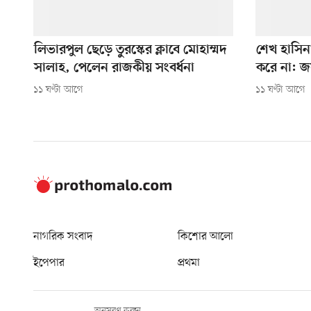
লিভারপুল ছেড়ে তুরস্কের ক্লাবে মোহাম্মদ
শেখ হাসিন
সালাহ, পেলেন রাজকীয় সংবর্ধনা
করে না: 
১১ ঘণ্টা আগে
১১ ঘণ্টা আগে
নাগরিক সংবাদ
কিশোর আলো
ইপেপার
প্রথমা
অনুসরণ করুন