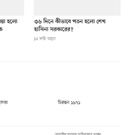
ওয়া হলো
৩৬ দিনে কীভাবে পতন হলো শেখ
কে
হাসিনা সরকারের?
১২ ঘণ্টা আগে
ধুসভা
চিরন্তন ১৯৭১
মোবাইল অ্যাপস ডাউনলোড করুন