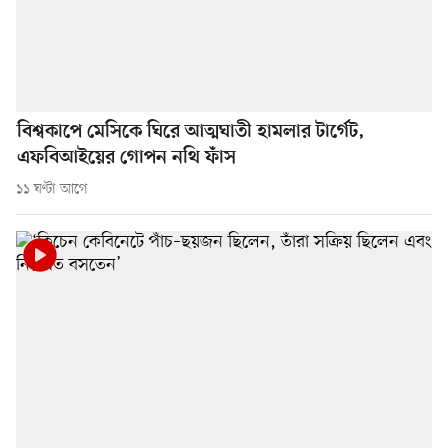
বিশ্বকাপে মেসিকে ঘিরে আত্মঘাতী হামলার টার্গেট,
এফবিআইয়ের গোপন নথি ফাঁস
১১ ঘণ্টা আগে