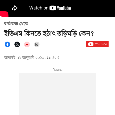
বার্তাকক্ষ থেকে
ইভিএম কিনতে হঠাৎ তড়িঘড়ি কেন?
আপডেট: ১২ জানুয়ারি ২০২৩, ১১: ৪২