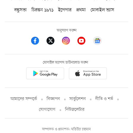
বন্ধুসভা
চিরন্তন ১৯৭১
ইপেপার
প্রথমা
মোবাইল ভ্যাস
অনুসরণ করুন
মোবাইল অ্যাপস ডাউনলোড করুন
আমাদের সম্পর্কে
বিজ্ঞাপন
সার্কুলেশন
নীতি ও শর্ত
যোগাযোগ
নিউজলেটার
সম্পাদক ও প্রকাশক: মতিউর রহমান