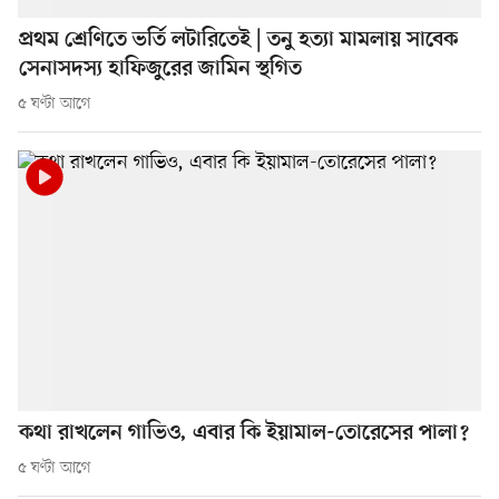
প্রথম শ্রেণিতে ভর্তি লটারিতেই | তনু হত্যা মামলায় সাবেক
সেনাসদস্য হাফিজুরের জামিন স্থগিত
৫ ঘণ্টা আগে
কথা রাখলেন গাভিও, এবার কি ইয়ামাল-তোরেসের পালা?
৫ ঘণ্টা আগে