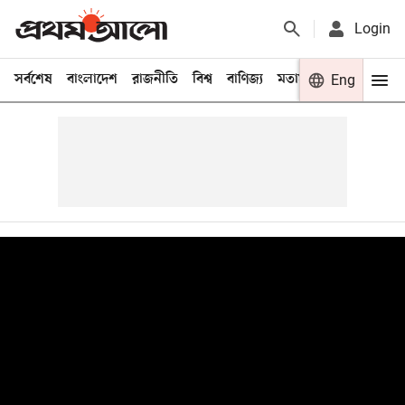
Login
সর্বশেষ
বাংলাদেশ
রাজনীতি
বিশ্ব
বাণিজ্য
মতামত
খেলা
Eng
বিনো