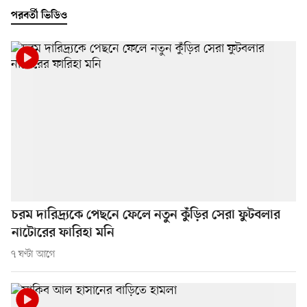
পরবর্তী ভিডিও
চরম দারিদ্র্যকে পেছনে ফেলে নতুন কুঁড়ির সেরা ফুটবলার
নাটোরের ফারিহা মনি
৭ ঘণ্টা আগে