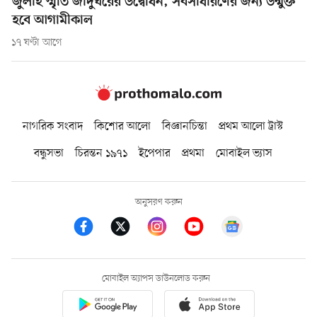
জুলাই স্মৃতি জাদুঘরের উদ্বোধন, সর্বসাধারণের জন্য উন্মুক্ত
হবে আগামীকাল
১৭ ঘণ্টা আগে
নাগরিক সংবাদ
কিশোর আলো
বিজ্ঞানচিন্তা
প্রথম আলো ট্রাস্ট
বন্ধুসভা
চিরন্তন ১৯৭১
ইপেপার
প্রথমা
মোবাইল ভ্যাস
অনুসরণ করুন
মোবাইল অ্যাপস ডাউনলোড করুন