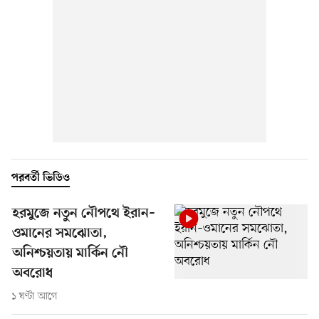
পরবর্তী ভিডিও
হরমুজে নতুন নৌপথে ইরান–
ওমানের সমঝোতা,
অনিশ্চয়তায় মার্কিন নৌ
অবরোধ
১ ঘণ্টা আগে