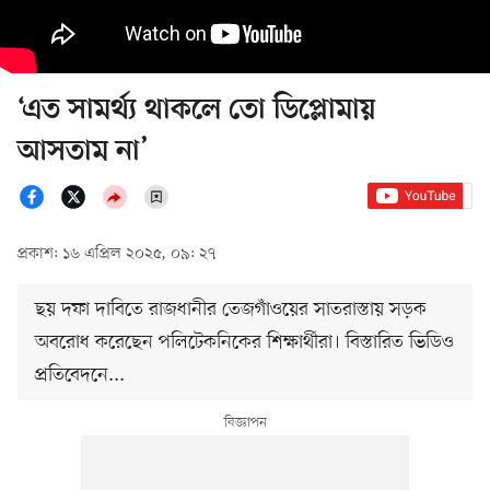
‘এত সামর্থ্য থাকলে তো ডিপ্লোমায়
আসতাম না’
প্রকাশ: ১৬ এপ্রিল ২০২৫, ০৯: ২৭
ছয় দফা দাবিতে রাজধানীর তেজগাঁওয়ের সাতরাস্তায় সড়ক
অবরোধ করেছেন পলিটেকনিকের শিক্ষার্থীরা। বিস্তারিত ভিডিও
প্রতিবেদনে...