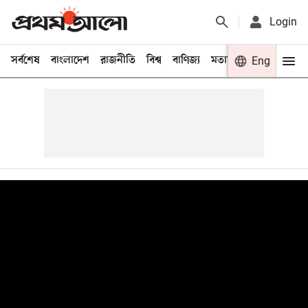
Login
সর্বশেষ
বাংলাদেশ
রাজনীতি
বিশ্ব
বাণিজ্য
মতামত
খেলা
Eng
বিনো