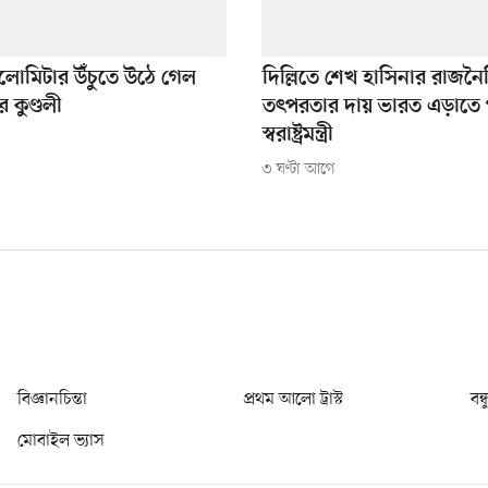
লোমিটার উঁচুতে উঠে গেল
দিল্লিতে শেখ হাসিনার রাজন
র কুণ্ডলী
তৎপরতার দায় ভারত এড়াতে প
স্বরাষ্ট্রমন্ত্রী
৩ ঘণ্টা আগে
বিজ্ঞানচিন্তা
প্রথম আলো ট্রাস্ট
বন্
মোবাইল ভ্যাস