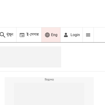
খুঁজুন
ই-পেপার
Login
Eng