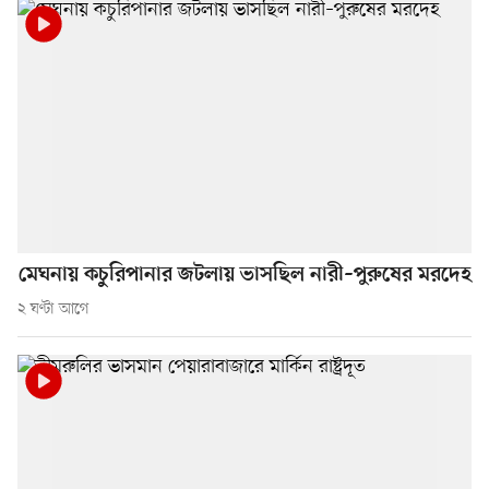
মেঘনায় কচুরিপানার জটলায় ভাসছিল নারী–পুরুষের মরদেহ
২ ঘণ্টা আগে