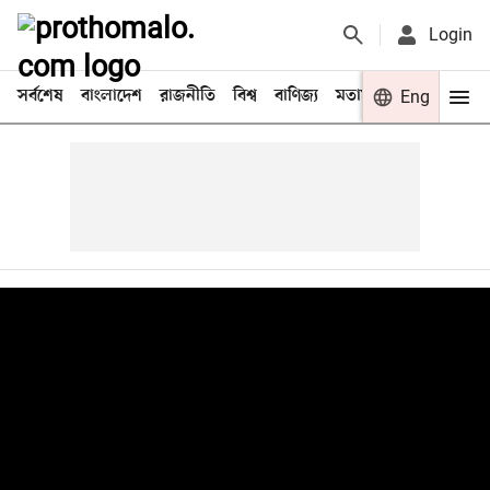
Login
সর্বশেষ
বাংলাদেশ
রাজনীতি
বিশ্ব
বাণিজ্য
মতামত
খেলা
Eng
বিনো