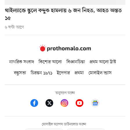
থাইল্যান্ডে স্কুলে বন্দুক হামলায় ৬ জন নিহত, আহত অন্তত
১৫
৬ ঘণ্টা আগে
নাগরিক সংবাদ
কিশোর আলো
বিজ্ঞানচিন্তা
প্রথম আলো ট্রাস্ট
বন্ধুসভা
চিরন্তন ১৯৭১
ইপেপার
প্রথমা
মোবাইল ভ্যাস
অনুসরণ করুন
মোবাইল অ্যাপস ডাউনলোড করুন