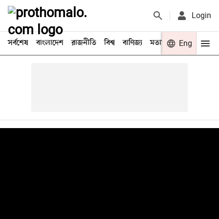
Login
সর্বশেষ
বাংলাদেশ
রাজনীতি
বিশ্ব
বাণিজ্য
মতামত
খেলা
Eng
বিনো