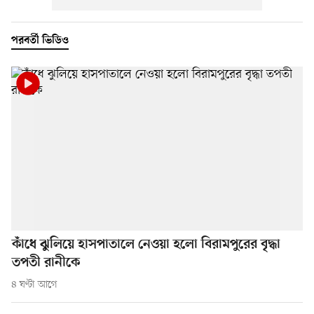
পরবর্তী ভিডিও
কাঁধে ঝুলিয়ে হাসপাতালে নেওয়া হলো বিরামপুরের বৃদ্ধা
তপতী রানীকে
৪ ঘণ্টা আগে