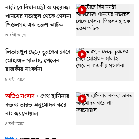
নাটোরে বিমানমন্ত্রী আফরোজা
খানমের সভাস্থল থেকে খেলনা
পিস্তলসহ এক তরুণ আটক
৩ ঘণ্টা আগে
লিভারপুল ছেড়ে তুরস্কের ক্লাবে
মোহাম্মদ সালাহ, পেলেন
রাজকীয় সংবর্ধনা
৪ ঘণ্টা আগে
অডিও সংবাদ
শেখ হাসিনার
বক্তব্য ভারত অনুমোদন করে
না: জয়সোয়াল
৪ ঘণ্টা আগে