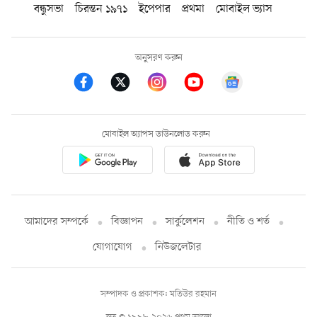
বন্ধুসভা
চিরন্তন ১৯৭১
ইপেপার
প্রথমা
মোবাইল ভ্যাস
অনুসরণ করুন
মোবাইল অ্যাপস ডাউনলোড করুন
আমাদের সম্পর্কে
বিজ্ঞাপন
সার্কুলেশন
নীতি ও শর্ত
যোগাযোগ
নিউজলেটার
সম্পাদক ও প্রকাশক: মতিউর রহমান