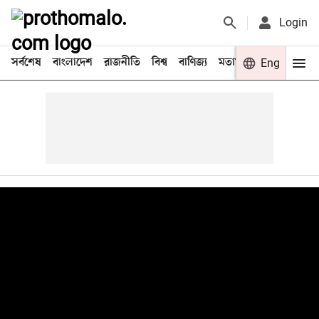
Login
সর্বশেষ
বাংলাদেশ
রাজনীতি
বিশ্ব
বাণিজ্য
মতামত
খেলা
Eng
বিনো