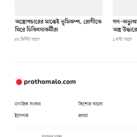
অস্ত্রোপচারের মাঝেই ভূমিকম্প, রোগীকে
গণ-অভ্যুত্
ঘিরে চিকিৎসাকর্মীরা
অস্ত্র উদ্
৫৭ মিনিট আগে
১ ঘণ্টা আগে
নাগরিক সংবাদ
কিশোর আলো
ইপেপার
প্রথমা
অনুসরণ করুন