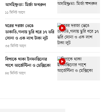
অসহিষ্ণুতা: মির্জা ফখরুল
১১ মিনিট আগে
ঘরের দরজা ভেঙে
ডাকাতি,গলায় ছুরি ধরে ১৭ ভরি
সোনা ও এক লাখ টাকা লুট
৩৫ মিনিট আগে
বিপাকে থাকা ইনফান্তিনোর
পাশে আর্জেন্টিনা ও মেক্সিকো
৪৫ মিনিট আগে