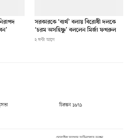
নিরাপদ
সরকারকে ‘ব্যর্থ’ বলায় বিরোধী দলকে
বেন’
‘চরম অসহিষ্ণু’ বললেন মির্জা ফখরুল
২ ঘণ্টা আগে
ধুসভা
চিরন্তন ১৯৭১
মোবাইল অ্যাপস ডাউনলোড করুন