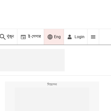
খুঁজুন
ই-পেপার
Login
Eng