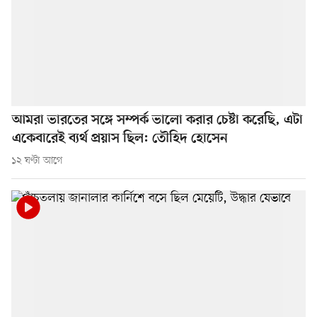
আমরা ভারতের সঙ্গে সম্পর্ক ভালো করার চেষ্টা করেছি, এটা
একেবারেই ব্যর্থ প্রয়াস ছিল: তৌহিদ হোসেন
১২ ঘণ্টা আগে