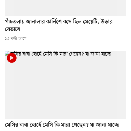
পাঁচতলায় জানালার কার্নিশে বসে ছিল মেয়েটি, উদ্ধার
যেভাবে
১৩ ঘণ্টা আগে
মেসির বাবা হোর্হে মেসি কি মারা গেছেন? যা জানা যাচ্ছে