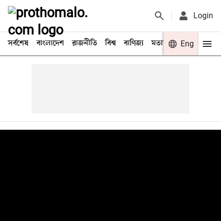
Login
সর্বশেষ
বাংলাদেশ
রাজনীতি
বিশ্ব
বাণিজ্য
মতামত
খেলা
Eng
বিনো