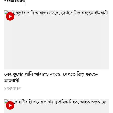
পরবর্তী ভিডিও
সেই কূপের পানি আবারও নড়ছে, দেখতে ভিড় করছেন
গ্রামবাসী
২ ঘণ্টা আগে