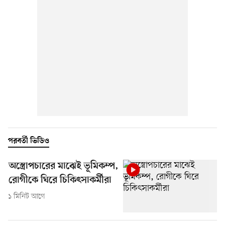
পরবর্তী ভিডিও
অস্ত্রোপচারের মাঝেই ভূমিকম্প,
রোগীকে ঘিরে চিকিৎসাকর্মীরা
১ মিনিট আগে