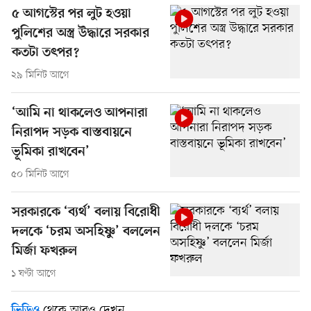
৫ আগস্টের পর লুট হওয়া
পুলিশের অস্ত্র উদ্ধারে সরকার
কতটা তৎপর?
২৯ মিনিট আগে
‘আমি না থাকলেও আপনারা
নিরাপদ সড়ক বাস্তবায়নে
ভূমিকা রাখবেন’
৫০ মিনিট আগে
সরকারকে ‘ব্যর্থ’ বলায় বিরোধী
দলকে ‘চরম অসহিষ্ণু’ বললেন
মির্জা ফখরুল
১ ঘণ্টা আগে
থেকে আরও দেখুন