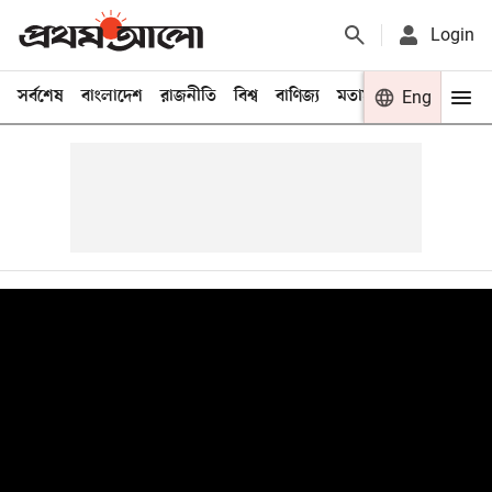
Login
সর্বশেষ
বাংলাদেশ
রাজনীতি
বিশ্ব
বাণিজ্য
মতামত
খেলা
Eng
বিনো