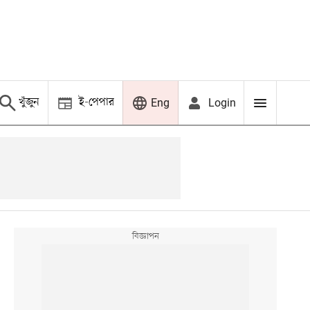
খুঁজুন
ই-পেপার
Login
Eng