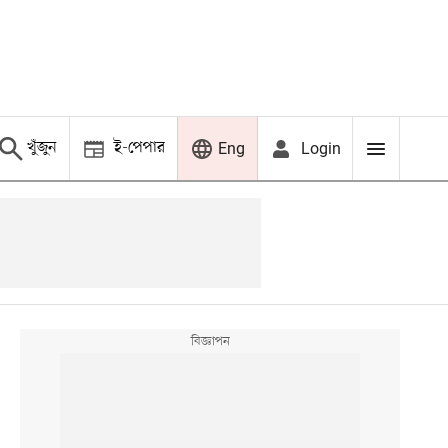
খুঁজুন
ই-পেপার
Login
Eng