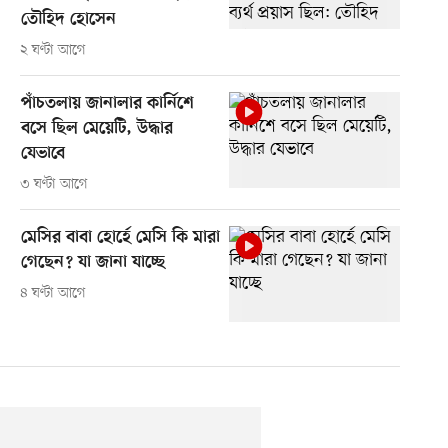
তৌহিদ হোসেন
২ ঘণ্টা আগে
পাঁচতলায় জানালার কার্নিশে
বসে ছিল মেয়েটি, উদ্ধার
যেভাবে
৩ ঘণ্টা আগে
মেসির বাবা হোর্হে মেসি কি মারা
গেছেন? যা জানা যাচ্ছে
৪ ঘণ্টা আগে