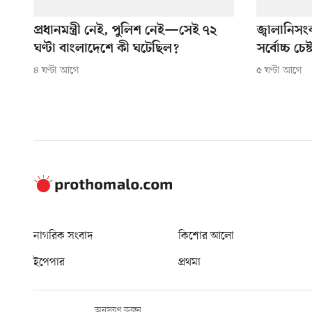
প্রধানমন্ত্রী নেই, পুলিশ নেই—সেই ৭২
জ্বালানিস
ঘণ্টা বাংলাদেশে কী ঘটেছিল?
সর্বোচ্চ চেষ্
৪ ঘণ্টা আগে
৫ ঘণ্টা আগে
নাগরিক সংবাদ
কিশোর আলো
ইপেপার
প্রথমা
অনুসরণ করুন