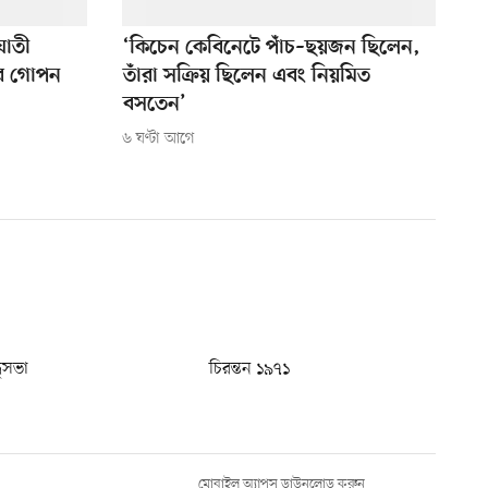
ঘাতী
‘কিচেন কেবিনেটে পাঁচ–ছয়জন ছিলেন,
ের গোপন
তাঁরা সক্রিয় ছিলেন এবং নিয়মিত
বসতেন’
৬ ঘণ্টা আগে
ধুসভা
চিরন্তন ১৯৭১
মোবাইল অ্যাপস ডাউনলোড করুন