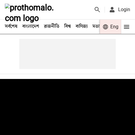
Login
সর্বশেষ
বাংলাদেশ
রাজনীতি
বিশ্ব
বাণিজ্য
মতামত
খেলা
Eng
বিনো