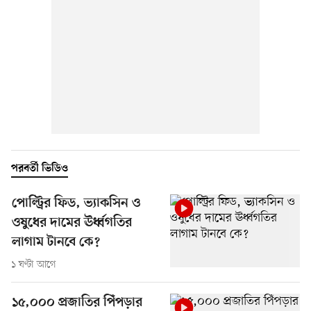
পরবর্তী ভিডিও
পোল্ট্রির ফিড, ভ্যাকসিন ও
ওষুধের দামের ঊর্ধ্বগতির
লাগাম টানবে কে?
১ ঘণ্টা আগে
১৫,০০০ প্রজাতির পিঁপড়ার