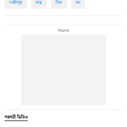
গাজীপুর
মাছ
ডিম
বন
পরবর্তী ভিডিও