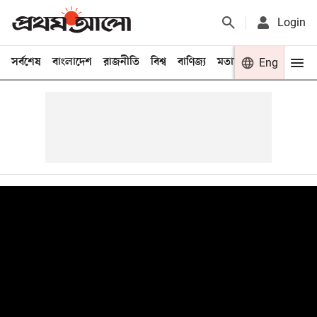
Login
সর্বশেষ
বাংলাদেশ
রাজনীতি
বিশ্ব
বাণিজ্য
মতামত
খেলা
Eng
বিনো