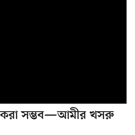
চন করা সম্ভব—আমীর খসরু