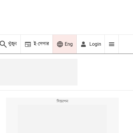
খুঁজুন
ই-পেপার
Login
Eng