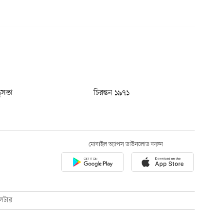
ধুসভা
চিরন্তন ১৯৭১
মোবাইল অ্যাপস ডাউনলোড করুন
েটার