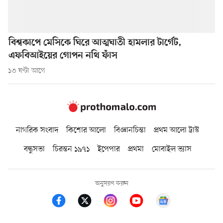
বিশ্বকাপে মেসিকে ঘিরে আত্মঘাতী হামলার টার্গেট,
এফবিআইয়ের গোপন নথি ফাঁস
১৩ ঘণ্টা আগে
নাগরিক সংবাদ
কিশোর আলো
বিজ্ঞানচিন্তা
প্রথম আলো ট্রাস্ট
বন্ধুসভা
চিরন্তন ১৯৭১
ইপেপার
প্রথমা
মোবাইল ভ্যাস
অনুসরণ করুন