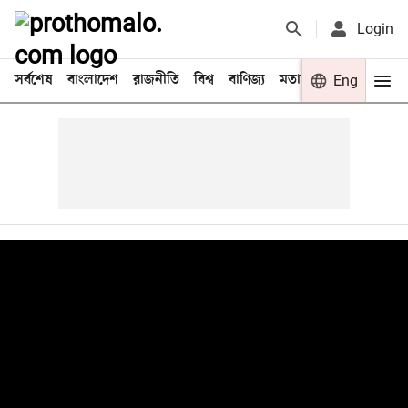
Login
সর্বশেষ
বাংলাদেশ
রাজনীতি
বিশ্ব
বাণিজ্য
মতামত
খেলা
Eng
বিনো