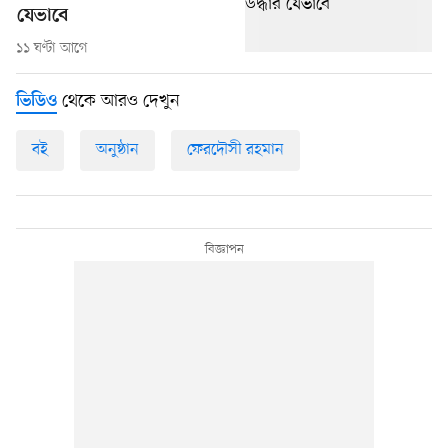
যেভাবে
১১ ঘণ্টা আগে
থেকে আরও দেখুন
ভিডিও
বই
অনুষ্ঠান
ফেরদৌসী রহমান