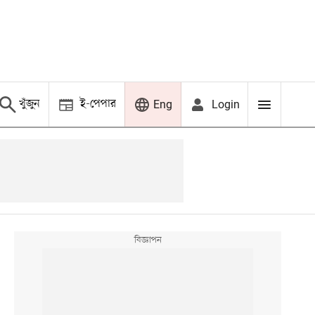
খুঁজুন
ই-পেপার
Login
Eng