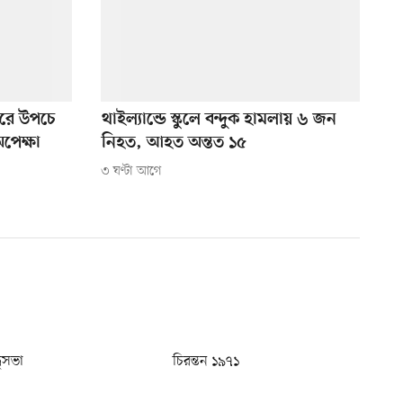
ুঘরে উপচে
থাইল্যান্ডে স্কুলে বন্দুক হামলায় ৬ জন
অপেক্ষা
নিহত, আহত অন্তত ১৫
৩ ঘণ্টা আগে
ধুসভা
চিরন্তন ১৯৭১