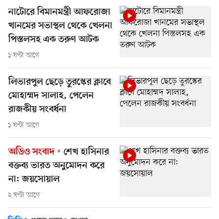
নাটোরে বিমানমন্ত্রী আফরোজা
খানমের সভাস্থল থেকে খেলনা
পিস্তলসহ এক তরুণ আটক
১ ঘণ্টা আগে
লিভারপুল ছেড়ে তুরস্কের ক্লাবে
মোহাম্মদ সালাহ, পেলেন
রাজকীয় সংবর্ধনা
১ ঘণ্টা আগে
অডিও সংবাদ
শেখ হাসিনার
বক্তব্য ভারত অনুমোদন করে
না: জয়সোয়াল
২ ঘণ্টা আগে