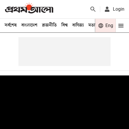
Login
সর্বশেষ
বাংলাদেশ
রাজনীতি
বিশ্ব
বাণিজ্য
মতামত
খেলা
Eng
বিনো