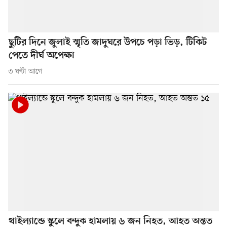
ছুটির দিনে জুলাই স্মৃতি জাদুঘরে উপচে পড়া ভিড়, টিকিট
পেতে দীর্ঘ অপেক্ষা
৩ ঘণ্টা আগে
থাইল্যান্ডে স্কুলে বন্দুক হামলায় ৬ জন নিহত, আহত অন্তত