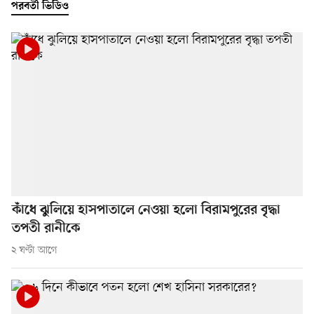
পরবর্তী ভিডিও
কাঁধে ঝুলিয়ে হাসপাতালে নেওয়া হলো বিরামপুরের বৃদ্ধা
তপতী রানীকে
২ ঘণ্টা আগে