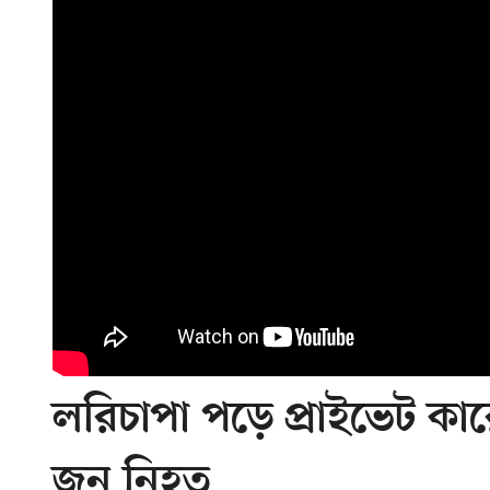
লরিচাপা পড়ে প্রাইভেট কা
জন নিহত