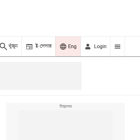
খুঁজুন
ই-পেপার
Login
Eng