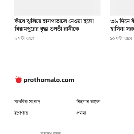
কাঁধে ঝুলিয়ে হাসপাতালে নেওয়া হলো
৩৬ দিনে 
বিরামপুরের বৃদ্ধা তপতী রানীকে
হাসিনা সর
৯ ঘণ্টা আগে
১০ ঘণ্টা আগে
নাগরিক সংবাদ
কিশোর আলো
ইপেপার
প্রথমা
অনুসরণ করুন