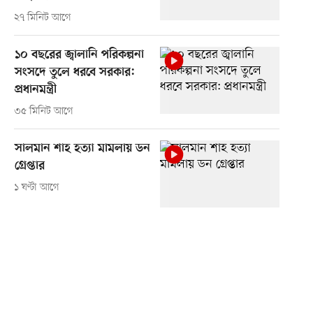
২৭ মিনিট আগে
১০ বছরের জ্বালানি পরিকল্পনা
সংসদে তুলে ধরবে সরকার:
প্রধানমন্ত্রী
৩৫ মিনিট আগে
সালমান শাহ হত্যা মামলায় ডন
গ্রেপ্তার
১ ঘণ্টা আগে