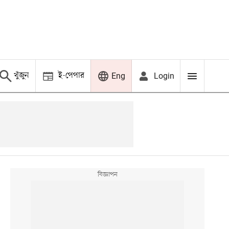
খুঁজুন
ই-পেপার
Login
Eng