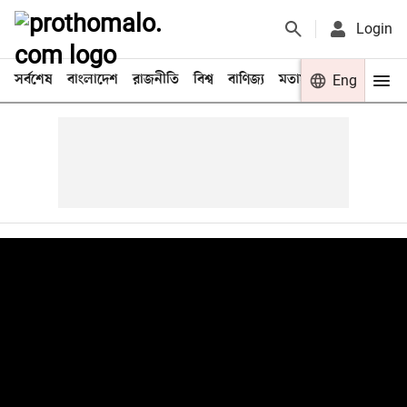
Login
সর্বশেষ
বাংলাদেশ
রাজনীতি
বিশ্ব
বাণিজ্য
মতামত
খেলা
Eng
বিনো