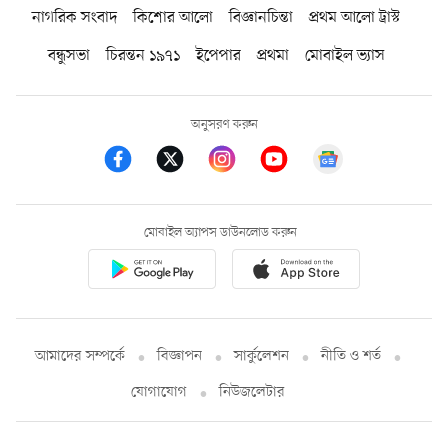
নাগরিক সংবাদ
কিশোর আলো
বিজ্ঞানচিন্তা
প্রথম আলো ট্রাস্ট
বন্ধুসভা
চিরন্তন ১৯৭১
ইপেপার
প্রথমা
মোবাইল ভ্যাস
অনুসরণ করুন
মোবাইল অ্যাপস ডাউনলোড করুন
আমাদের সম্পর্কে
বিজ্ঞাপন
সার্কুলেশন
নীতি ও শর্ত
যোগাযোগ
নিউজলেটার