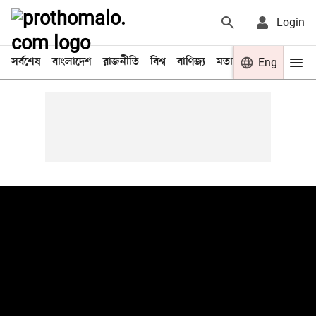
Login
সর্বশেষ
বাংলাদেশ
রাজনীতি
বিশ্ব
বাণিজ্য
মতামত
খেলা
Eng
বিনো