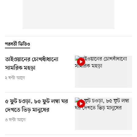
পরবর্তী ভিডিও
তাইওয়ানের চোখধাঁধানো
সামরিক মহড়া
২ ঘণ্টা আগে
৫ ফুট চওড়া, ৮৫ ফুট লম্বা ঘর
দেখতে ভিড় মানুষের
৩ ঘণ্টা আগে