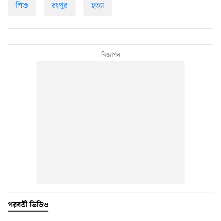
শিশু
রংপুর
হত্যা
পরবর্তী ভিডিও