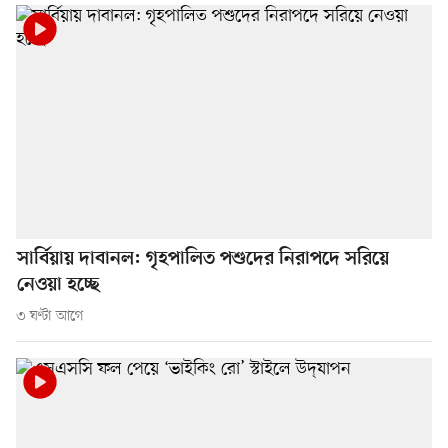
সার্বিয়ায় দাবানল: গৃহপালিত পশুদের নিরাপদে সরিয়ে
নেওয়া হচ্ছে
৩ ঘণ্টা আগে