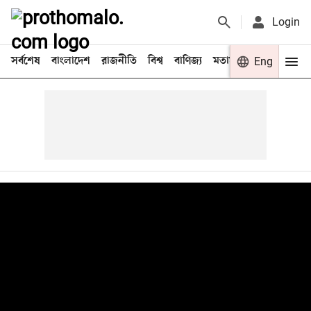
Login
সর্বশেষ
বাংলাদেশ
রাজনীতি
বিশ্ব
বাণিজ্য
মতামত
খেলা
Eng
বিনো