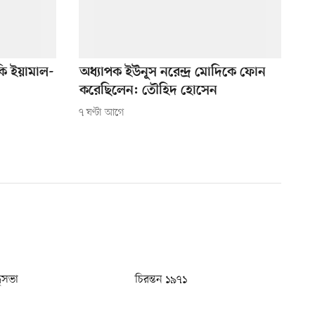
ি ইয়ামাল-
অধ্যাপক ইউনূস নরেন্দ্র মোদিকে ফোন
করেছিলেন: তৌহিদ হোসেন
৭ ঘণ্টা আগে
ধুসভা
চিরন্তন ১৯৭১