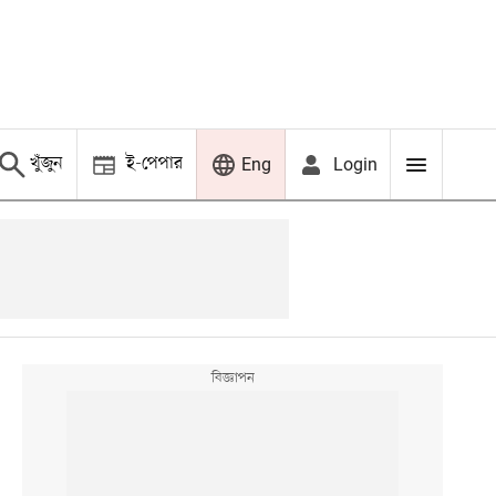
খুঁজুন
ই-পেপার
Login
Eng