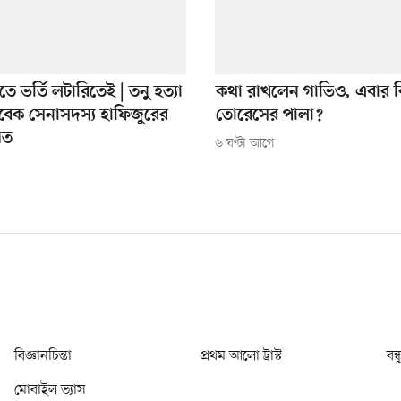
িতে ভর্তি লটারিতেই | তনু হত্যা
কথা রাখলেন গাভিও, এবার ক
বেক সেনাসদস্য হাফিজুরের
তোরেসের পালা?
িত
৬ ঘণ্টা আগে
বিজ্ঞানচিন্তা
প্রথম আলো ট্রাস্ট
বন্
মোবাইল ভ্যাস