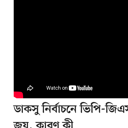
ডাকসু নির্বাচনে ভিপি-জিএস
জয়, কারণ কী