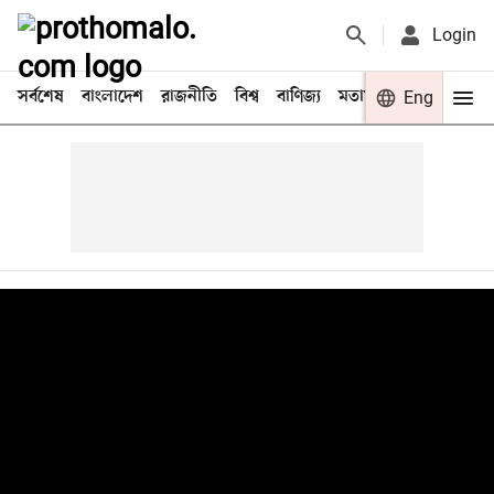
Login
সর্বশেষ
বাংলাদেশ
রাজনীতি
বিশ্ব
বাণিজ্য
মতামত
খেলা
Eng
বিনো