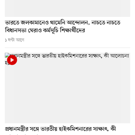
ভারতে জলকামানেও থামেনি আন্দোলন, নাচতে নাচতে
বিধানসভা ঘেরাও কর্মসূচি শিক্ষার্থীদের
১ ঘণ্টা আগে
প্রধানমন্ত্রীর সঙ্গে ভারতীয় হাইকমিশনারের সাক্ষাৎ, কী