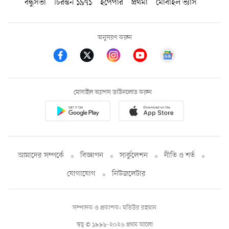
বন্ধুসভা
চিরন্তন ১৯৭১
ইপেপার
প্রথমা
মোবাইল ভ্যাস
অনুসরণ করুন
মোবাইল অ্যাপস ডাউনলোড করুন
আমাদের সম্পর্কে
বিজ্ঞাপন
সার্কুলেশন
নীতি ও শর্ত
যোগাযোগ
নিউজলেটার
সম্পাদক ও প্রকাশক: মতিউর রহমান
স্বত্ব © ১৯৯৮-২০২৬ প্রথম আলো