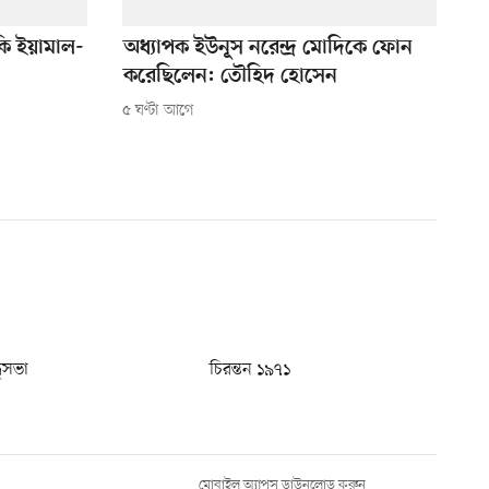
ি ইয়ামাল-
অধ্যাপক ইউনূস নরেন্দ্র মোদিকে ফোন
করেছিলেন: তৌহিদ হোসেন
৫ ঘণ্টা আগে
ধুসভা
চিরন্তন ১৯৭১
মোবাইল অ্যাপস ডাউনলোড করুন