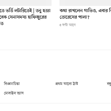
িতে ভর্তি লটারিতেই | তনু হত্যা
কথা রাখলেন গাভিও, এবার ক
বেক সেনাসদস্য হাফিজুরের
তোরেসের পালা?
িত
৫ ঘণ্টা আগে
বিজ্ঞানচিন্তা
প্রথম আলো ট্রাস্ট
বন্
মোবাইল ভ্যাস