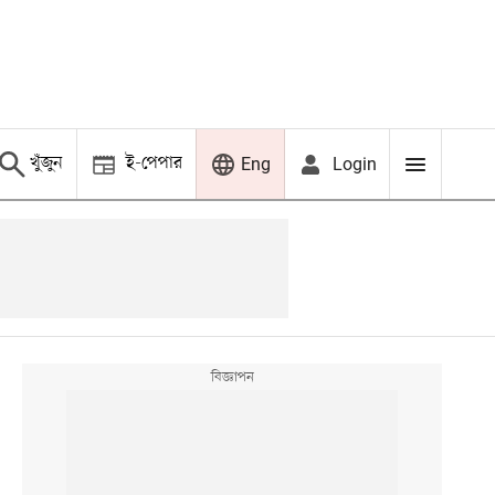
খুঁজুন
ই-পেপার
Login
Eng