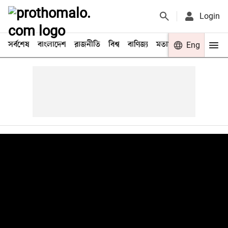
Login
সর্বশেষ
বাংলাদেশ
রাজনীতি
বিশ্ব
বাণিজ্য
মতামত
খেলা
Eng
বিনো