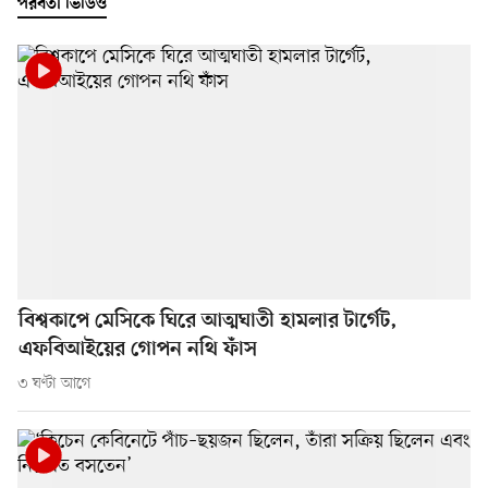
পরবর্তী ভিডিও
বিশ্বকাপে মেসিকে ঘিরে আত্মঘাতী হামলার টার্গেট,
এফবিআইয়ের গোপন নথি ফাঁস
৩ ঘণ্টা আগে