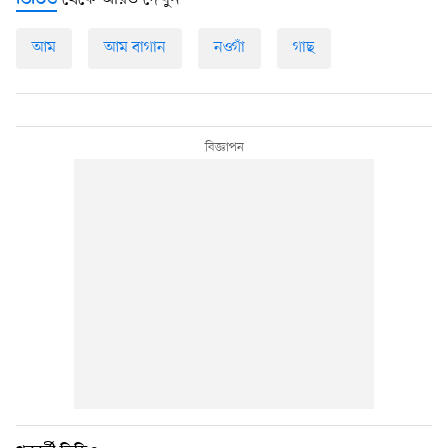
ভিডিও
আম
আম বাগান
নওগাঁ
গাছ