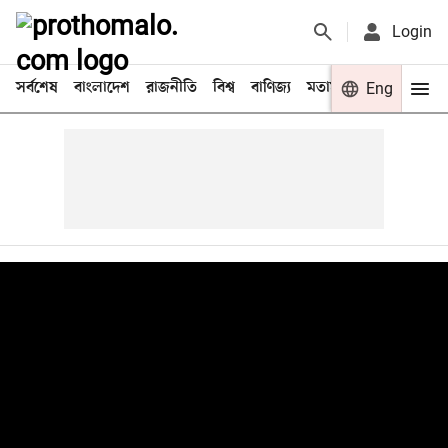
Login
সর্বশেষ
বাংলাদেশ
রাজনীতি
বিশ্ব
বাণিজ্য
মতামত
খেলা
Eng
বিনো