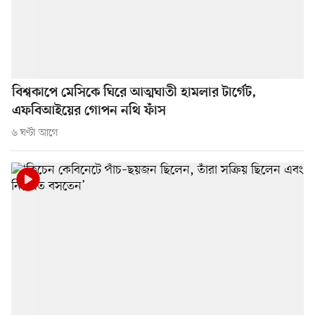
বিশ্বকাপে মেসিকে ঘিরে আত্মঘাতী হামলার টার্গেট,
এফবিআইয়ের গোপন নথি ফাঁস
৬ ঘণ্টা আগে