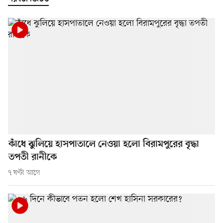
কাঁধে ঝুলিয়ে হাসপাতালে নেওয়া হলো বিরামপুরের বৃদ্ধা
তপতী রানীকে
৭ ঘণ্টা আগে