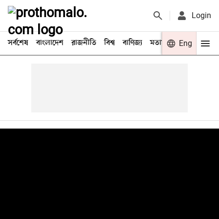
Login
সর্বশেষ
বাংলাদেশ
রাজনীতি
বিশ্ব
বাণিজ্য
মতামত
খেলা
Eng
বিনো