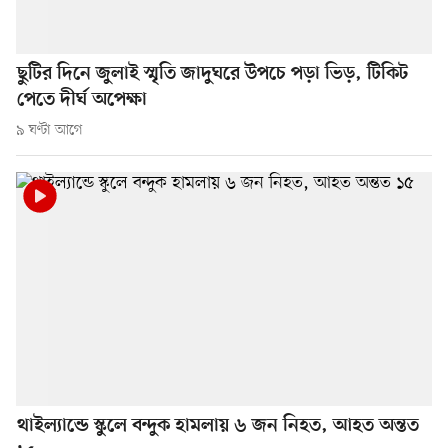
ছুটির দিনে জুলাই স্মৃতি জাদুঘরে উপচে পড়া ভিড়, টিকিট
পেতে দীর্ঘ অপেক্ষা
৯ ঘণ্টা আগে
থাইল্যান্ডে স্কুলে বন্দুক হামলায় ৬ জন নিহত, আহত অন্তত