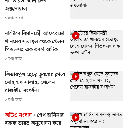
না’ ভারত, জানালেন
জয়সোয়াল
১ ঘণ্টা আগে
নাটোরে বিমানমন্ত্রী আফরোজা
খানমের সভাস্থল থেকে খেলনা
পিস্তলসহ এক তরুণ আটক
২ ঘণ্টা আগে
লিভারপুল ছেড়ে তুরস্কের ক্লাবে
মোহাম্মদ সালাহ, পেলেন
রাজকীয় সংবর্ধনা
২ ঘণ্টা আগে
অডিও সংবাদ
শেখ হাসিনার
বক্তব্য ভারত অনুমোদন করে