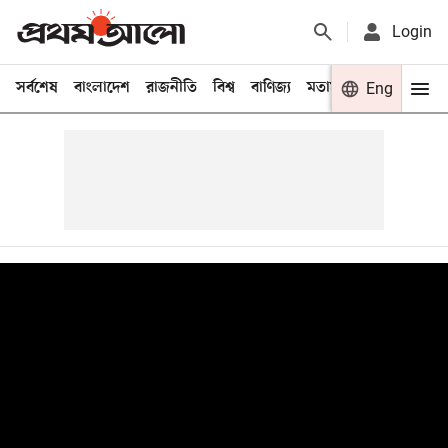
Login
সর্বশেষ
বাংলাদেশ
রাজনীতি
বিশ্ব
বাণিজ্য
মতামত
খেলা
Eng
বিনো