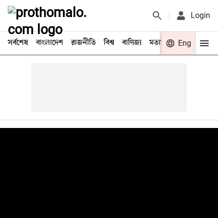
Login
সর্বশেষ
বাংলাদেশ
রাজনীতি
বিশ্ব
বাণিজ্য
মতামত
খেলা
Eng
বিনো