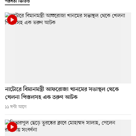
পরবর্তী ভিডিও
নাটোরে বিমানমন্ত্রী আফরোজা খানমের সভাস্থল থেকে
খেলনা পিস্তলসহ এক তরুণ আটক
১১ ঘণ্টা আগে