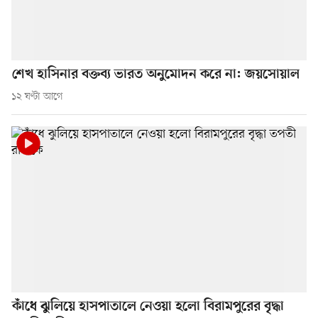
শেখ হাসিনার বক্তব্য ভারত অনুমোদন করে না: জয়সোয়াল
১২ ঘণ্টা আগে
কাঁধে ঝুলিয়ে হাসপাতালে নেওয়া হলো বিরামপুরের বৃদ্ধা