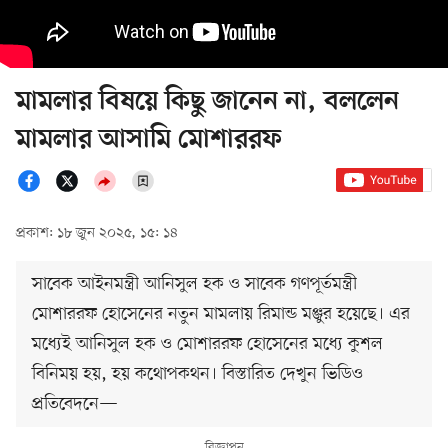
মামলার বিষয়ে কিছু জানেন না, বললেন
মামলার আসামি মোশাররফ
প্রকাশ: ১৮ জুন ২০২৫, ১৫: ১৪
সাবেক আইনমন্ত্রী আনিসুল হক ও সাবেক গণপূর্তমন্ত্রী
মোশাররফ হোসেনের নতুন মামলায় রিমান্ড মঞ্জুর হয়েছে। এর
মধ্যেই আনিসুল হক ও মোশাররফ হোসেনের মধ্যে কুশল
বিনিময় হয়, হয় কথোপকথন। বিস্তারিত দেখুন ভিডিও
প্রতিবেদনে—