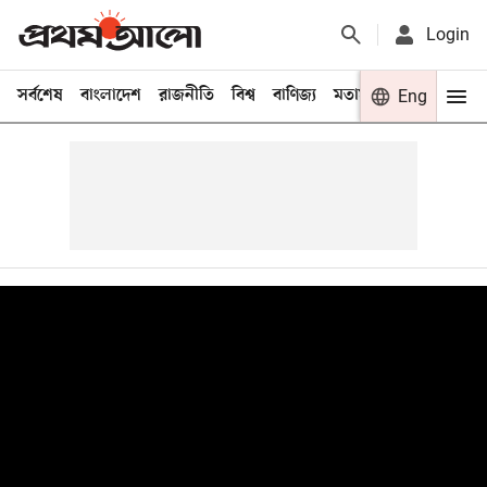
Login
সর্বশেষ
বাংলাদেশ
রাজনীতি
বিশ্ব
বাণিজ্য
মতামত
খেলা
Eng
বিনো