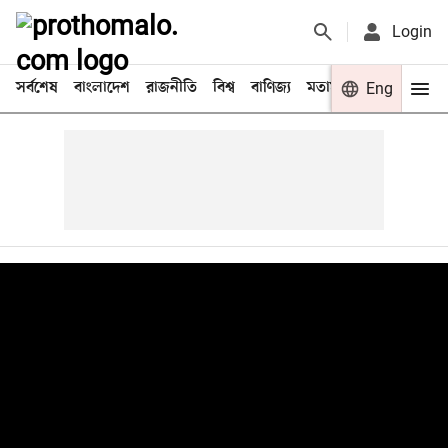
Login
সর্বশেষ
বাংলাদেশ
রাজনীতি
বিশ্ব
বাণিজ্য
মতামত
খেলা
Eng
বিনো