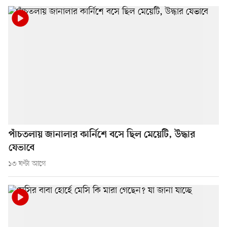
পাঁচতলায় জানালার কার্নিশে বসে ছিল মেয়েটি, উদ্ধার
যেভাবে
১৩ ঘণ্টা আগে