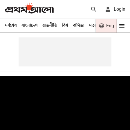
Login
সর্বশেষ
বাংলাদেশ
রাজনীতি
বিশ্ব
বাণিজ্য
মতামত
খেলা
Eng
বিনো