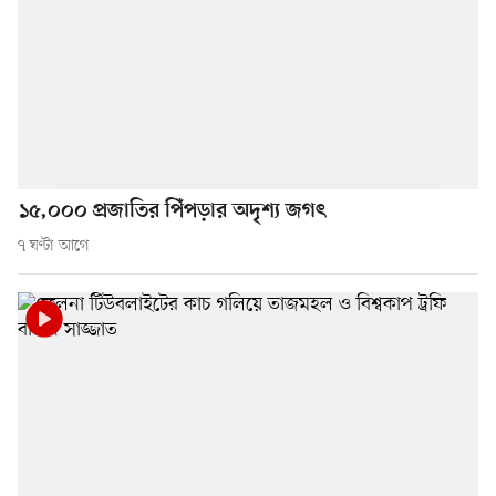
১৫,০০০ প্রজাতির পিঁপড়ার অদৃশ্য জগৎ
৭ ঘণ্টা আগে