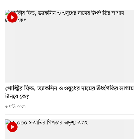
পোল্ট্রির ফিড, ভ্যাকসিন ও ওষুধের দামের ঊর্ধ্বগতির লাগাম
টানবে কে?
৬ ঘণ্টা আগে