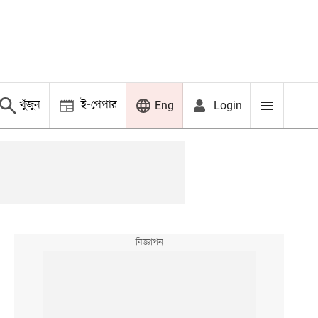
খুঁজুন
ই-পেপার
Login
Eng