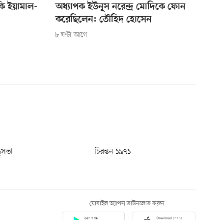
ি ইয়ামাল-
অধ্যাপক ইউনূস নরেন্দ্র মোদিকে ফোন
করেছিলেন: তৌহিদ হোসেন
৮ ঘণ্টা আগে
ধুসভা
চিরন্তন ১৯৭১
মোবাইল অ্যাপস ডাউনলোড করুন