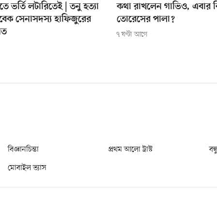
িতে ভর্তি লটারিতেই | তনু হত্যা
কথা রাখলেন গাভিও, এবার ক
বেক সেনাসদস্য হাফিজুরের
তোরেসের পালা?
িত
৭ ঘণ্টা আগে
বিজ্ঞানচিন্তা
প্রথম আলো ট্রাস্ট
বন্
মোবাইল ভ্যাস