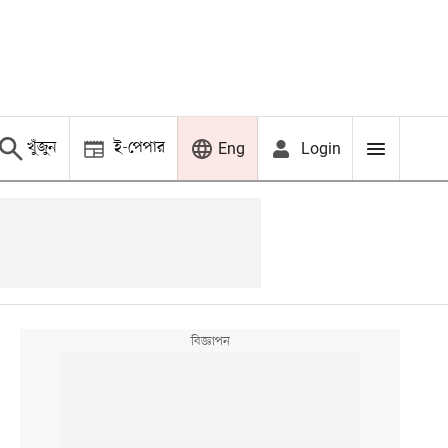
খুঁজুন
ই-পেপার
Login
Eng