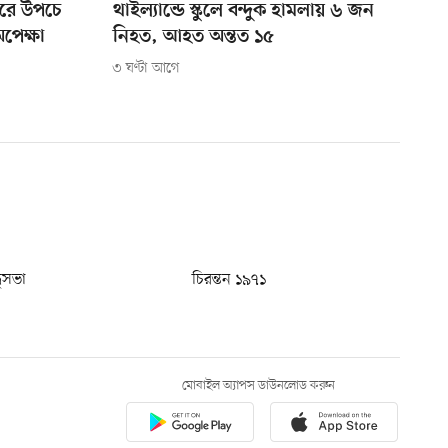
ুঘরে উপচে
থাইল্যান্ডে স্কুলে বন্দুক হামলায় ৬ জন
অপেক্ষা
নিহত, আহত অন্তত ১৫
৩ ঘণ্টা আগে
ধুসভা
চিরন্তন ১৯৭১
মোবাইল অ্যাপস ডাউনলোড করুন