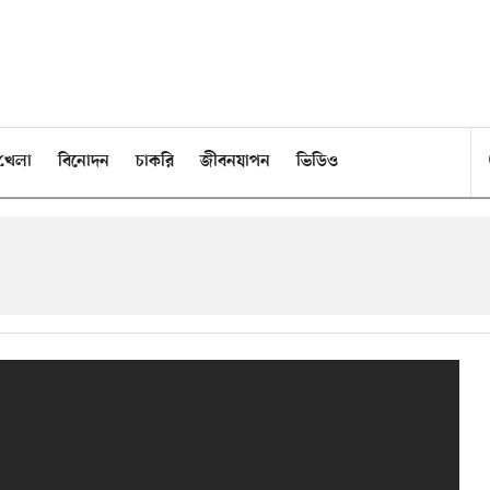
খেলা
বিনোদন
চাকরি
জীবনযাপন
ভিডিও