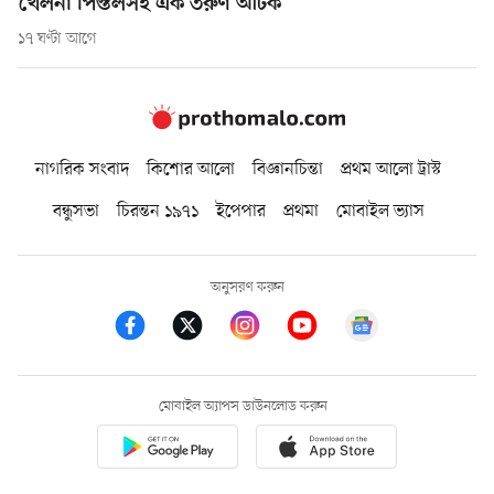
খেলনা পিস্তলসহ এক তরুণ আটক
১৭ ঘণ্টা আগে
নাগরিক সংবাদ
কিশোর আলো
বিজ্ঞানচিন্তা
প্রথম আলো ট্রাস্ট
বন্ধুসভা
চিরন্তন ১৯৭১
ইপেপার
প্রথমা
মোবাইল ভ্যাস
অনুসরণ করুন
মোবাইল অ্যাপস ডাউনলোড করুন