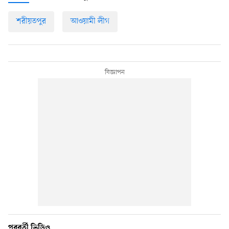
শরীয়তপুর
আওয়ামী লীগ
পরবর্তী ভিডিও