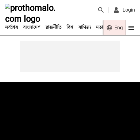
Login
সর্বশেষ
বাংলাদেশ
রাজনীতি
বিশ্ব
বাণিজ্য
মতামত
খেলা
Eng
বিনো