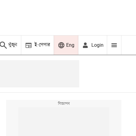
খুঁজুন
ই-পেপার
Login
Eng