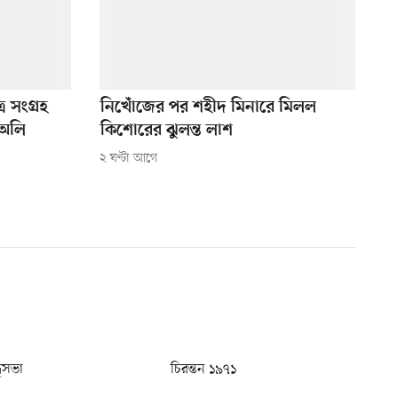
র সংগ্রহ
নিখোঁজের পর শহীদ মিনারে মিলল
 অলি
কিশোরের ঝুলন্ত লাশ
২ ঘণ্টা আগে
ধুসভা
চিরন্তন ১৯৭১