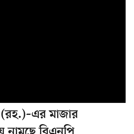
(রহ.)–এর মাজার
ায় নামছে বিএনপি