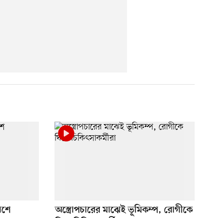
াশে
অস্ত্রোপচারের মাঝেই ভূমিকম্প, রোগীকে