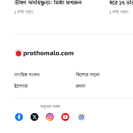
ভীষণ অসহিষ্ণুতা: মির্জা ফখরুল
ধরে ১৭ ভর
১ ঘণ্টা আগে
১ ঘণ্টা আগে
নাগরিক সংবাদ
কিশোর আলো
ইপেপার
প্রথমা
অনুসরণ করুন