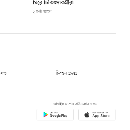
ঘিরে চিকিৎসাকর্মীরা
২ ঘণ্টা আগে
ধুসভা
চিরন্তন ১৯৭১
মোবাইল অ্যাপস ডাউনলোড করুন