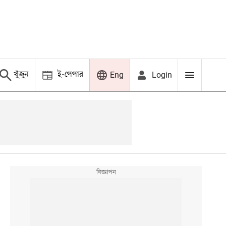
খুঁজুন
ই-পেপার
Login
Eng