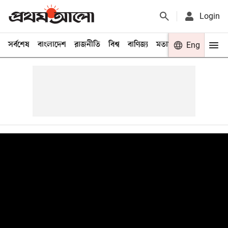
Login
সর্বশেষ
বাংলাদেশ
রাজনীতি
বিশ্ব
বাণিজ্য
মতামত
খেলা
Eng
বিনো