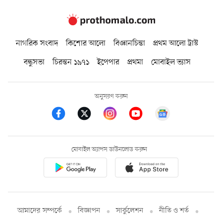
নাগরিক সংবাদ
কিশোর আলো
বিজ্ঞানচিন্তা
প্রথম আলো ট্রাস্ট
বন্ধুসভা
চিরন্তন ১৯৭১
ইপেপার
প্রথমা
মোবাইল ভ্যাস
অনুসরণ করুন
মোবাইল অ্যাপস ডাউনলোড করুন
আমাদের সম্পর্কে
বিজ্ঞাপন
সার্কুলেশন
নীতি ও শর্ত