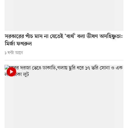
সরকারের পাঁচ মাস না যেতেই ‘ব্যর্থ’ বলা ভীষণ অসহিষ্ণুতা:
মির্জা ফখরুল
১ ঘণ্টা আগে