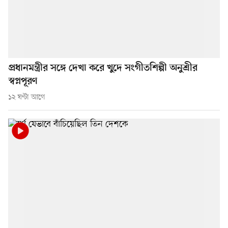
প্রধানমন্ত্রীর সঙ্গে দেখা করে খুদে সংগীতশিল্পী অনুশ্রীর
স্বপ্নপূরণ
১২ ঘণ্টা আগে