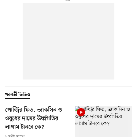
পরবর্তী ভিডিও
পোল্ট্রির ফিড, ভ্যাকসিন ও
ওষুধের দামের ঊর্ধ্বগতির
লাগাম টানবে কে?