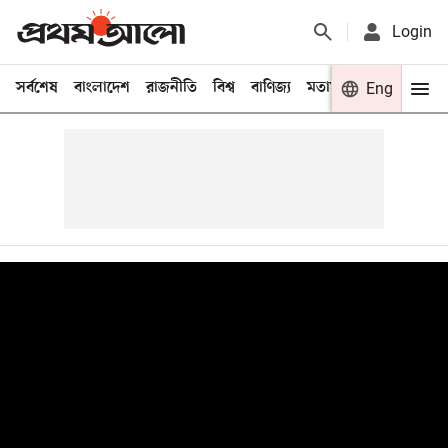
Login
সর্বশেষ
বাংলাদেশ
রাজনীতি
বিশ্ব
বাণিজ্য
মতামত
খেলা
Eng
বিনো