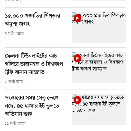
১ ঘণ্টা আগে
১৫,০০০ প্রজাতির পিঁপড়ার
অদৃশ্য জগৎ
২ ঘণ্টা আগে
ফেলনা টিউবলাইটের কাচ
গলিয়ে তাজমহল ও বিশ্বকাপ
ট্রফি বানান সাজ্জাত
৩ ঘণ্টা আগে
সংস্কারের সময় সেতু ভেঙে
নদে, ৪৫ হাজার ইট তুলতে
অভিযান শুরু
১১ ঘণ্টা আগে