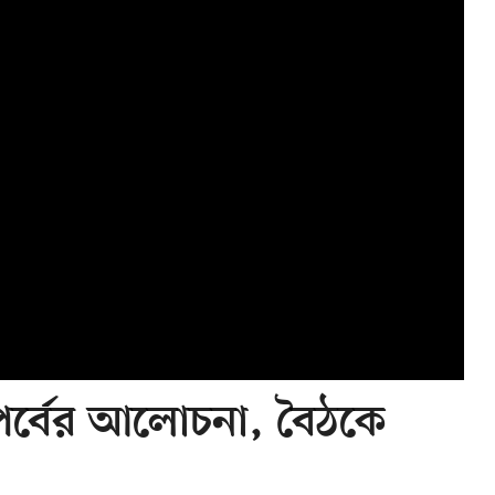
 পর্বের আলোচনা, বৈঠকে