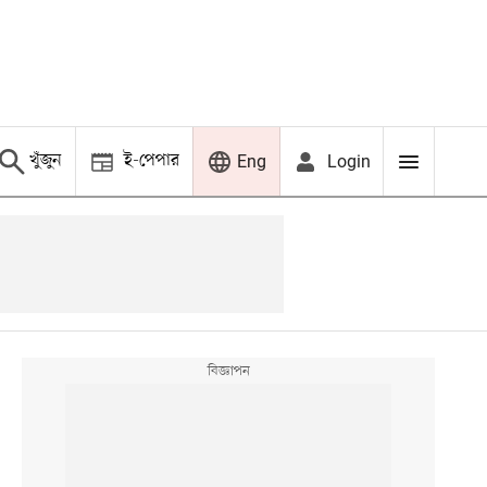
খুঁজুন
ই-পেপার
Login
Eng