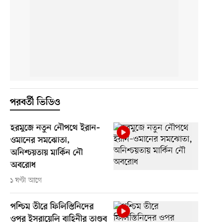
পরবর্তী ভিডিও
হরমুজে নতুন নৌপথে ইরান–
ওমানের সমঝোতা,
অনিশ্চয়তায় মার্কিন নৌ
অবরোধ
১ ঘণ্টা আগে
পশ্চিম তীরে ফিলিস্তিনিদের
ওপর ইসরায়েলি বাহিনীর তাণ্ডব