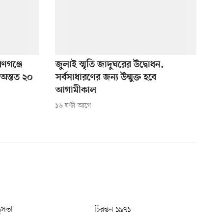
য়ণগঞ্জে
জুলাই স্মৃতি জাদুঘরের উদ্বোধন,
 অন্তত ২০
সর্বসাধারণের জন্য উন্মুক্ত হবে
আগামীকাল
১৬ ঘণ্টা আগে
ধুসভা
চিরন্তন ১৯৭১