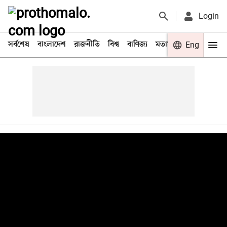
Login
সর্বশেষ
বাংলাদেশ
রাজনীতি
বিশ্ব
বাণিজ্য
মতামত
খেলা
Eng
বিনো