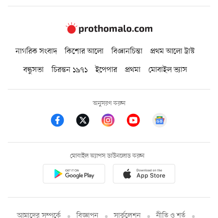
নাগরিক সংবাদ
কিশোর আলো
বিজ্ঞানচিন্তা
প্রথম আলো ট্রাস্ট
বন্ধুসভা
চিরন্তন ১৯৭১
ইপেপার
প্রথমা
মোবাইল ভ্যাস
অনুসরণ করুন
মোবাইল অ্যাপস ডাউনলোড করুন
আমাদের সম্পর্কে
বিজ্ঞাপন
সার্কুলেশন
নীতি ও শর্ত