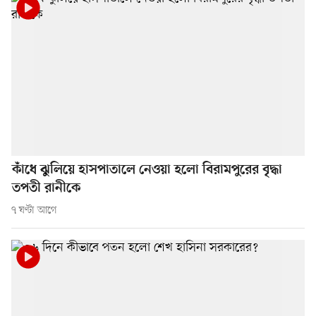
কাঁধে ঝুলিয়ে হাসপাতালে নেওয়া হলো বিরামপুরের বৃদ্ধা
তপতী রানীকে
৭ ঘণ্টা আগে