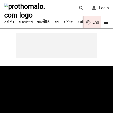
Login
সর্বশেষ
বাংলাদেশ
রাজনীতি
বিশ্ব
বাণিজ্য
মতামত
খেলা
Eng
বিনো