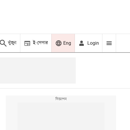
খুঁজুন
ই-পেপার
Login
Eng