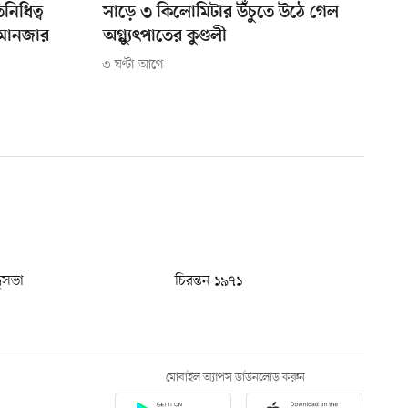
নিধিত্ব
সাড়ে ৩ কিলোমিটার উঁচুতে উঠে গেল
ামানজার
অগ্ন্যুৎপাতের কুণ্ডলী
৩ ঘণ্টা আগে
ধুসভা
চিরন্তন ১৯৭১
মোবাইল অ্যাপস ডাউনলোড করুন